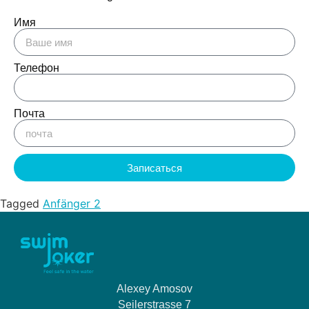
Имя
Телефон
Почта
Записаться
Tagged
Anfänger 2
Alexey Amosov
Seilerstrasse 7